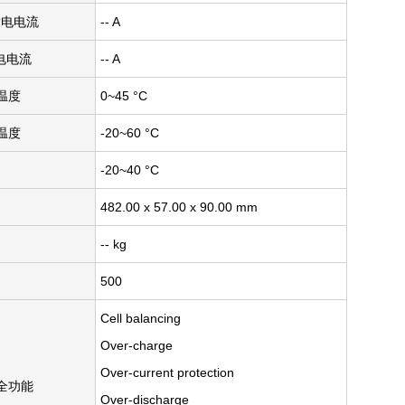
放电电流
-- A
电电流
-- A
温度
0~45 °C
温度
-20~60 °C
-20~40 °C
482.00 x 57.00 x 90.00 mm
-- kg
500
Cell balancing
Over-charge
Over-current protection
安全功能
Over-discharge