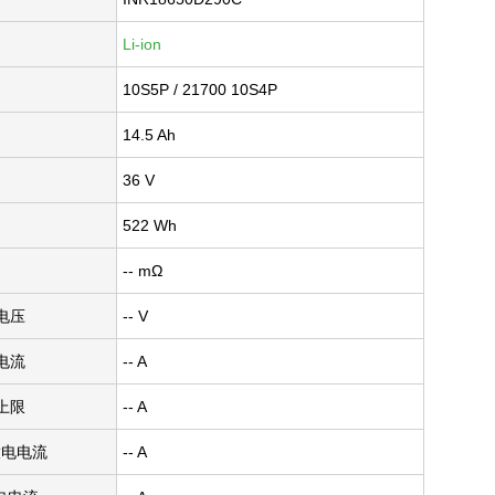
Li-ion
10S5P / 21700 10S4P
14.5 Ah
36 V
522 Wh
-- mΩ
电压
-- V
电流
-- A
上限
-- A
放电电流
-- A