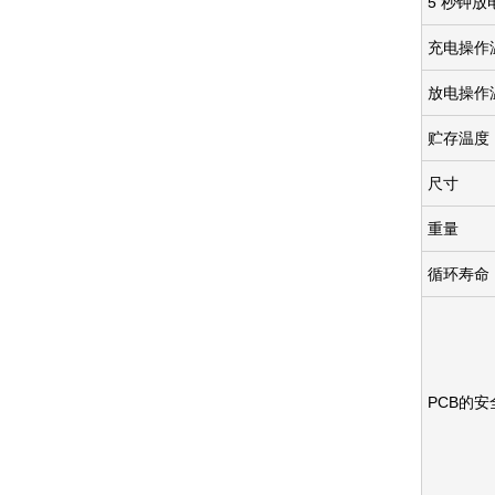
5 秒钟放
充电操作
放电操作
贮存温度
尺寸
重量
循环寿命
PCB的