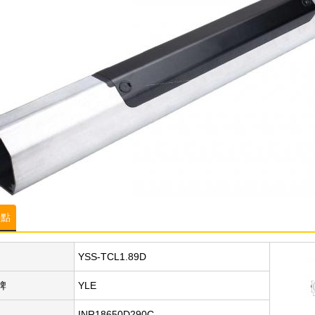
特點
YSS-TCL1.89D
牌
YLE
INR18650D290C