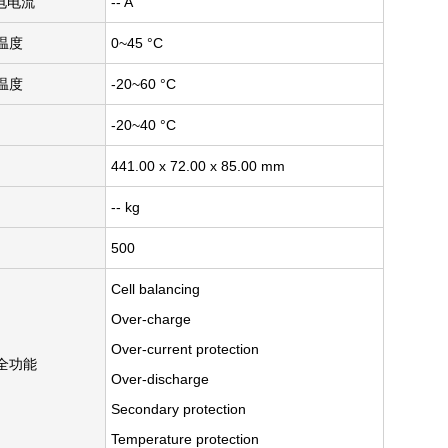
电电流
-- A
温度
0~45 °C
温度
-20~60 °C
-20~40 °C
441.00 x 72.00 x 85.00 mm
-- kg
500
Cell balancing
Over-charge
Over-current protection
安全功能
Over-discharge
Secondary protection
Temperature protection