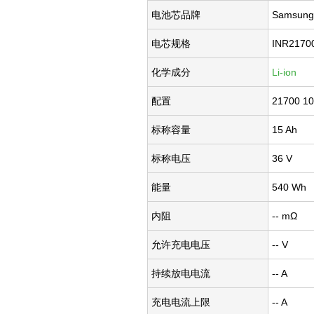
电池芯品牌
Samsung
电芯规格
INR2170
化学成分
Li-ion
配置
21700 1
标称容量
15 Ah
标称电压
36 V
能量
540 Wh
内阻
-- mΩ
允许充电电压
-- V
持续放电电流
-- A
充电电流上限
-- A