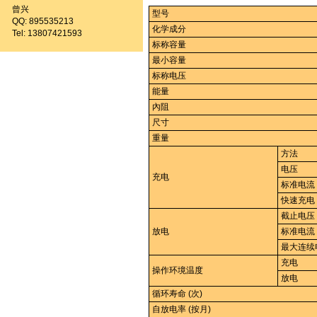
曾兴
型号
QQ: 895535213
化学成分
Tel: 13807421593
标称容量
最小容量
标称电压
能量
內阻
尺寸
重量
方法
电压
充电
标准电流
快速充电
截止电压
放电
标准电流
最大连续
充电
操作环境温度
放电
循环寿命 (次)
自放电率 (按月)