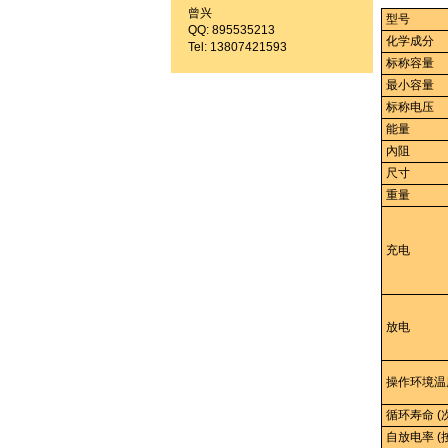
曾兴
型号
QQ: 895535213
化学成分
Tel: 13807421593
标称容量
最小容量
标称电压
能量
內阻
尺寸
重量
充电
放电
操作环境温
循环寿命 (
自放电率 (