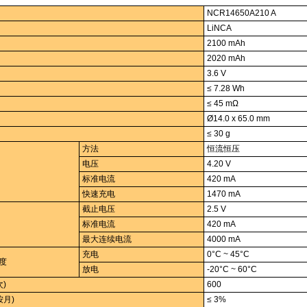
NCR14650A210 A
LiNCA
2100 mAh
2020 mAh
3.6 V
≤ 7.28 Wh
≤ 45 mΩ
Ø14.0 x 65.0 mm
≤ 30 g
方法
恒流恒压
电压
4.20 V
标准电流
420 mA
快速充电
1470 mA
截止电压
2.5 V
标准电流
420 mA
最大连续电流
4000 mA
充电
0°C ~ 45°C
度
放电
-20°C ~ 60°C
次)
600
按月)
≤ 3%