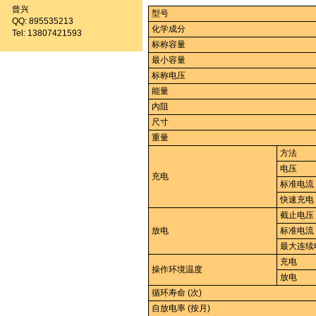
曾兴
型号
QQ: 895535213
化学成分
Tel: 13807421593
标称容量
最小容量
标称电压
能量
內阻
尺寸
重量
方法
电压
充电
标准电流
快速充电
截止电压
放电
标准电流
最大连续
充电
操作环境温度
放电
循环寿命 (次)
自放电率 (按月)