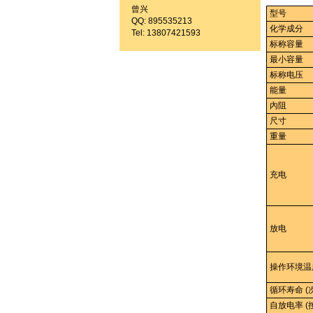
曾兴
型号
QQ: 895535213
化学成分
Tel: 13807421593
标称容量
最小容量
标称电压
能量
內阻
尺寸
重量
充电
放电
操作环境温
循环寿命 (
自放电率 (