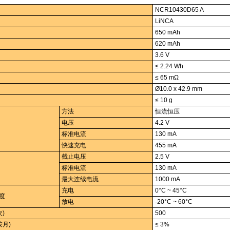
NCR10430D65 A
LiNCA
650 mAh
620 mAh
3.6 V
≤ 2.24 Wh
≤ 65 mΩ
Ø10.0 x 42.9 mm
≤ 10 g
方法
恒流恒压
电压
4.2 V
标准电流
130 mA
快速充电
455 mA
截止电压
2.5 V
标准电流
130 mA
最大连续电流
1000 mA
充电
0°C ~ 45°C
度
放电
-20°C ~ 60°C
次)
500
按月)
≤ 3%