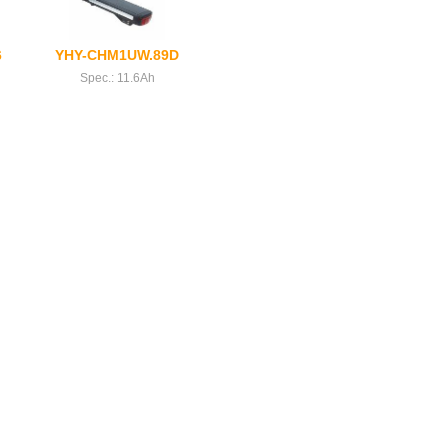
6
YHY-CHM1UW.89D
Spec.: 11.6Ah